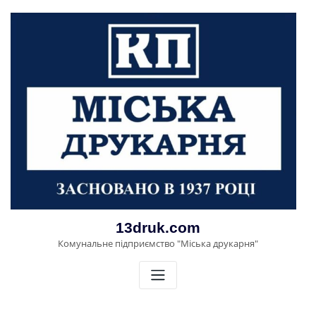
Перейти
до
вмісту
13druk.com
Комунальне підприємство "Міська друкарня"