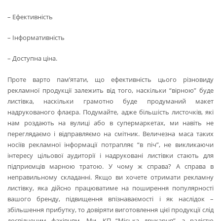
– Ефективність
– Інформативність
– Доступна ціна.
Проте варто пам’ятати, що ефективність цього різновиду
рекламної продукції залежить від того, наскільки “вірною” буде
листівка, наскільки грамотно буде продуманий макет
надрукованого флаєра. Подумайте, адже більшість листочків, які
нам роздають на вулиці або в супермаркетах, ми навіть не
переглядаємо і відправляємо на смітник. Величезна маса таких
носіїв рекламної інформації потрапляє “в піч”, не викликаючи
інтересу цільової аудиторії і надруковані листівки стають для
підприємців марною тратою. У чому ж справа? А справа в
неправильному складанні. Якщо ви хочете отримати рекламну
листівку, яка дійсно працюватиме на поширення популярності
вашого бренду, підвищення впізнаваємості і як наслідок –
збільшення прибутку, то довіряти виготовлення цієї продукції слід
досвідченим фахівцям. Ми, КП “Міська друкарня”, з радістю