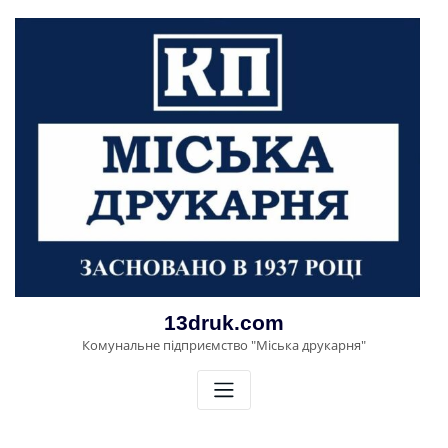
Перейти
до
вмісту
13druk.com
Комунальне підприємство "Міська друкарня"