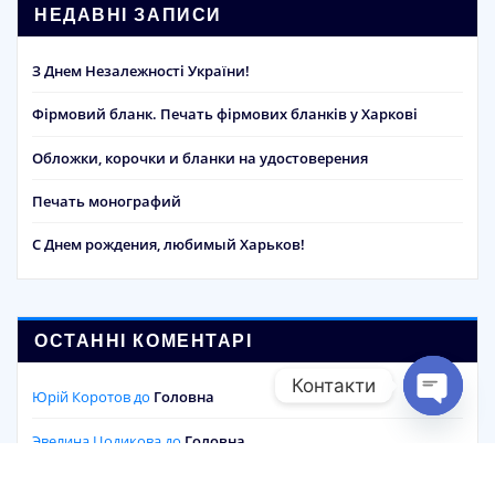
НЕДАВНІ ЗАПИСИ
З Днем Незалежності України!
Фірмовий бланк. Печать фірмових бланків у Харкові
Обложки, корочки и бланки на удостоверения
Печать монографий
С Днем рождения, любимый Харьков!
ОСТАННІ КОМЕНТАРІ
Контакти
Юрій Коротов
до
Головна
Open cha
Эвелина Цодикова
до
Головна
Евгения Александровна
до
Головна