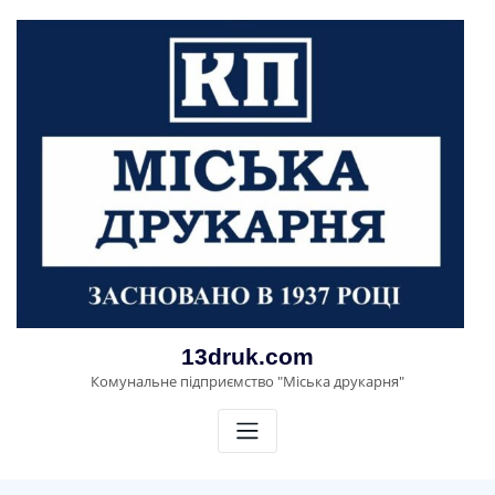
Перейти
до
вмісту
13druk.com
Комунальне підприємство "Міська друкарня"