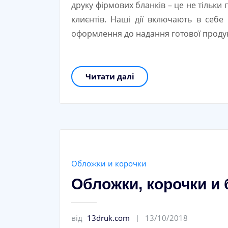
друку фірмових бланків – це не тільки 
клиєнтів. Наші дії включають в себе 
оформлення до надання готової продук
Читати далі
Обложки и корочки
Обложки, корочки и
від
13druk.com
13/10/2018