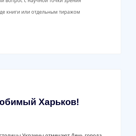
ый вопрос с научной точки зрения
виде книги или отдельным тиражом
любимый Харьков!
й столицы Украины отмечают День города.