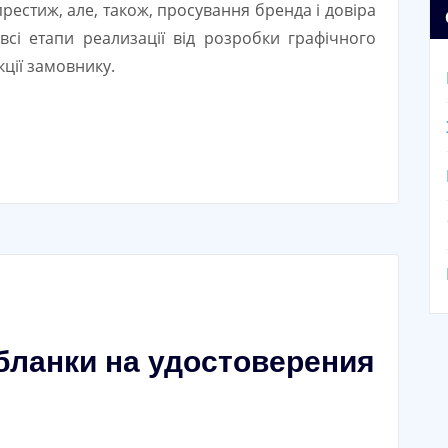
престиж, але, також, просування бренда і довіра
всі етапи реализації від розробки графічного
ції замовнику.
 бланки на удостоверения