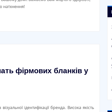
го натхнення!
ать фірмових бланків у
 візуальної ідентифікації бренда. Висока якість