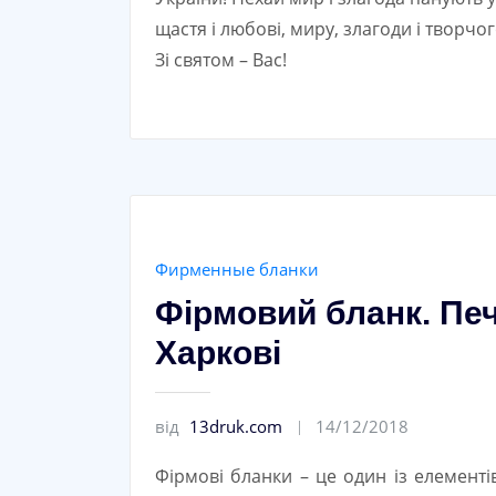
щастя і любові, миру, злагоди і творчо
Зі святом – Вас!
Фирменные бланки
Фірмовий бланк. Печ
Харкові
від
13druk.com
14/12/2018
Фірмові бланки – це один із елементів