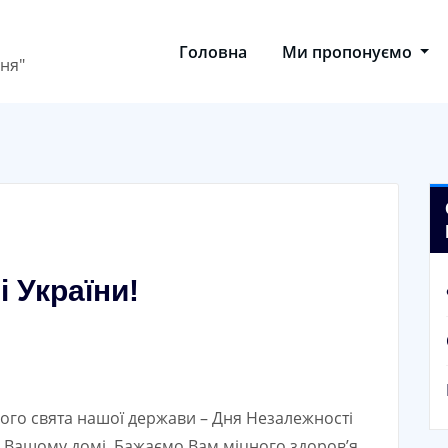
Головна
Ми пропонуємо
ня"
 України!
ного свята нашої держави – Дня Незалежності
у Вашому домі. Бажаємо Вам міцного здоров’я,