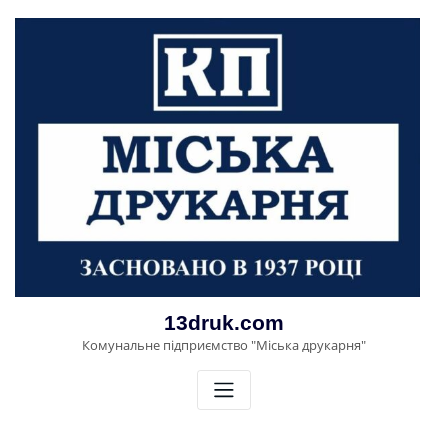
Перейти
до
вмісту
13druk.com
Комунальне підприємство "Міська друкарня"